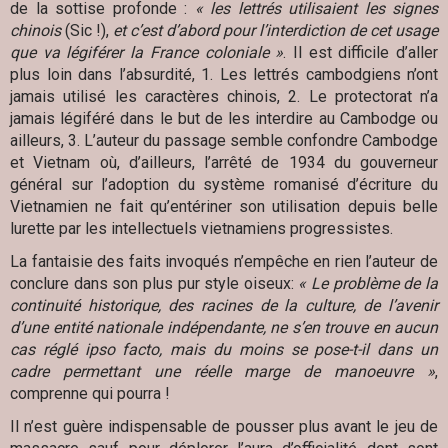
de la sottise profonde :
« les lettrés utilisaient les signes
chinois
(Sic !),
et c’est d’abord pour l’interdiction de cet usage
que va légiférer la France coloniale »
. Il est difficile d’aller
plus loin dans l’absurdité, 1. Les lettrés cambodgiens n’ont
jamais utilisé les caractères chinois, 2. Le protectorat n’a
jamais légiféré dans le but de les interdire au Cambodge ou
ailleurs, 3. L’auteur du passage semble confondre Cambodge
et Vietnam où, d’ailleurs, l’arrêté de 1934 du gouverneur
général sur l’adoption du système romanisé d’écriture du
Vietnamien ne fait qu’entériner son utilisation depuis belle
lurette par les intellectuels vietnamiens progressistes.
La fantaisie des faits invoqués n’empêche en rien l’auteur de
conclure dans son plus pur style oiseux:
« Le problème de la
continuité historique, des racines de la culture, de l’avenir
d’une entité nationale indépendante, ne s’en trouve en aucun
cas réglé ipso facto, mais du moins se pose-t-il dans un
cadre permettant une réelle marge de manoeuvre »
,
comprenne qui pourra !
Il n’est guère indispensable de pousser plus avant le jeu de