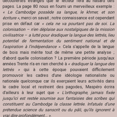
découvertes étranges que le lecteur fera au hasard des
pages. La page 80 nous en fourni un merveilleux exemple :
« Le Cambodge possède sa langue, le khmer, et son
écriture »
, merci on savait ; notre connaissance est cependant
prise en défaut car
« cela ne va pourtant pas de soi. La
colonisation – n’en déplaise aux nostalgiques de la mission
civilisatrice – a lutté pour éradiquer la langue des lettrés, lieu
potentiel de fermentation du sentiment national et de
l’aspiration à l’indépendance »
. Cela s’appelle de la langue
de bois mais mérite tout de même une petite analyse ;
d’abord quelle colonisation ? La première période jusqu’aux
années Trente n’a en rien cherché à
« éradiquer la langue des
lettrés »
qui à cette époque pouvaient difficilement
promouvoir les cadres d’une idéologie nationaliste ou
nationale quelconque car ils exerçaient leurs activités dans
le cadre local et restreint des pagodes, Maspéro écrira
d’ailleurs à leur sujet que
« L’orthographe, jamais fixée
jusqu’ici est restée soumise aux fantaisies des scribes qui
constituent au Cambodge la classe lettrée. Infatués d’une
prétendue science du sanscrit ou du pâli, qu’ils ignorent à
vrai dire profondément... »
.