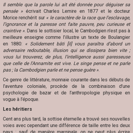
Il semble que la parole lui ait été donnée pour déguiser sa
pensée »
écrivait Charles Lemire en 1877 et le docteur
Morice renchérit sur
« le caractère de la race que l’esclavage,
l’ignorance et la paresse ont faite pauvre, peu curieuse et
craintive »
. Dans le sottisier local, le Cambodgien n’est pas à
meilleure enseigne comme l’illustre un texte de Boulangier
en 1880:
« Solidement bâti [il] vous paraîtra d’abord un
adversaire redoutable, illusion qui se dissipera bien vite ;
vous lui trouverez, de plus, l’intelligence aussi paresseuse
que celle de l’Annamite est vive. Le singe pense et ne parle
pas ; la Cambodgien parle et ne pense guère »
.
Ce genre de littérature, monnaie courante dans les débuts de
l’aventure coloniale, procède de la combinaison d’une
psychologie de bazar et de l’anthropologie physique en
vogue à l’époque.
Les héritiers
Cent ans plus tard, la sottise éternelle a trouvé ses nouvelles
voies avec cependant une différence de taille entre les deux
pays : sauf de manière marginale, on ne peut plus écrire